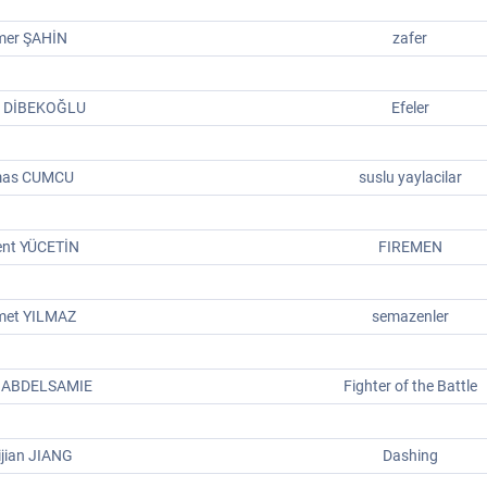
er ŞAHİN
zafer
r DİBEKOĞLU
Efeler
mas CUMCU
suslu yaylacilar
ent YÜCETİN
FIREMEN
et YILMAZ
semazenler
 ABDELSAMIE
Fighter of the Battle
jian JIANG
Dashing