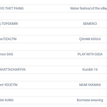
HYO THET PAING
Water festival of the vill
ış TOPDEMİR
SEMERCI
ai ÖZALTIN
Çömlek kütürü
Imon DAS
PLAY WITH DIDA
 BHATTACHARYYA
Kumbh 16
ent YÜCETİN
MUM YAKMAK
tet AUNG
Burmese weaving