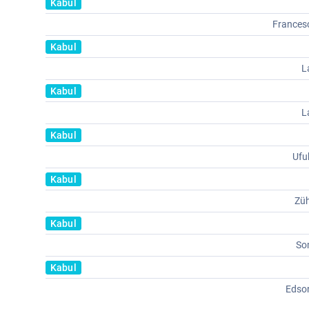
Kabul
France
Kabul
L
Kabul
L
Kabul
Ufu
Kabul
Zü
Kabul
So
Kabul
Edso