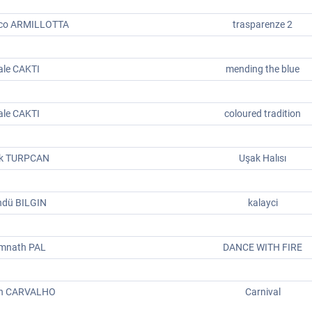
sco ARMILLOTTA
trasparenze 2
ale CAKTI
mending the blue
ale CAKTI
coloured tradition
k TURPCAN
Uşak Halısı
hdü BILGIN
kalayci
mnath PAL
DANCE WITH FIRE
n CARVALHO
Carnival