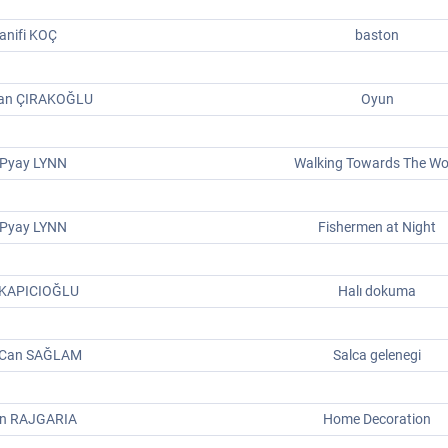
anifi KOÇ
baston
an ÇIRAKOĞLU
Oyun
 Pyay LYNN
Walking Towards The Wo
 Pyay LYNN
Fishermen at Night
 KAPICIOĞLU
Halı dokuma
r Can SAĞLAM
Salca gelenegi
n RAJGARIA
Home Decoration