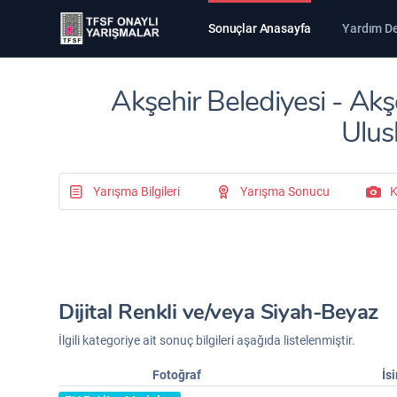
Sonuçlar Anasayfa
Yardım D
Akşehir Belediyesi - Ak
Ulus
Yarışma Bilgileri
Yarışma Sonucu
K
Dijital Renkli ve/veya Siyah-Beyaz
İlgili kategoriye ait sonuç bilgileri aşağıda listelenmiştir.
Fotoğraf
İs