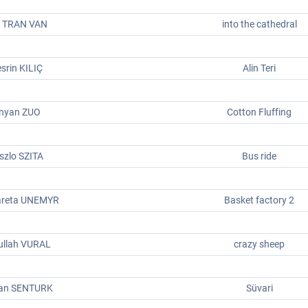
y TRAN VAN
into the cathedral
srin KILIÇ
Alin Teri
inyan ZUO
Cotton Fluffing
szlo SZITA
Bus ride
reta UNEMYR
Basket factory 2
ullah VURAL
crazy sheep
kan SENTURK
Süvari