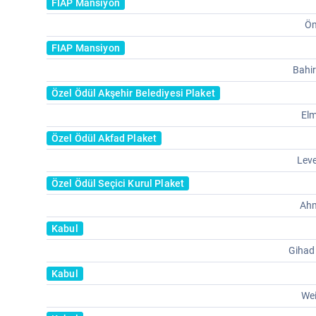
FIAP Mansiyon
Öm
FIAP Mansiyon
Bahi
Özel Ödül Akşehir Belediyesi Plaket
El
Özel Ödül Akfad Plaket
Lev
Özel Ödül Seçici Kurul Plaket
Ahm
Kabul
Gihad
Kabul
Wei