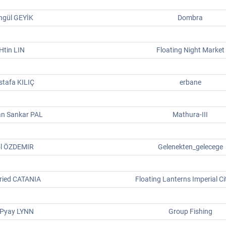
ngül GEYİK
Dombra
Htin LIN
Floating Night Market
tafa KILIÇ
erbane
n Sankar PAL
Mathura-III
ol ÖZDEMIR
Gelenekten_gelecege
ried CATANIA
Floating Lanterns Imperial C
 Pyay LYNN
Group Fishing