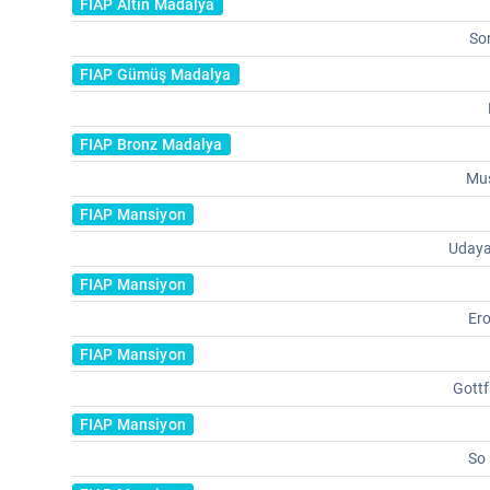
FIAP Altın Madalya
So
FIAP Gümüş Madalya
FIAP Bronz Madalya
Mus
FIAP Mansiyon
Udaya
FIAP Mansiyon
Er
FIAP Mansiyon
Gottf
FIAP Mansiyon
So