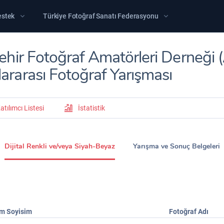
estek
Türkiye Fotoğraf Sanatı Federasyonu
şehir Fotoğraf Amatörleri Derneği
lararası Fotoğraf Yarışması
atılımcı Listesi
İstatistik
Dijital Renkli ve/veya Siyah-Beyaz
Yarışma ve Sonuç Belgeleri
im Soyisim
Fotoğraf Adı