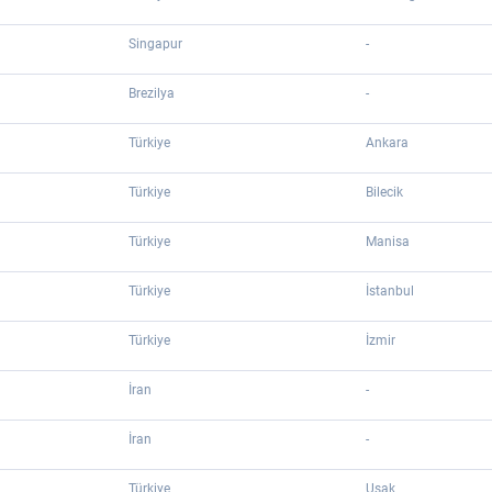
Singapur
-
Brezilya
-
Türkiye
Ankara
Türkiye
Bilecik
Türkiye
Manisa
Türkiye
İstanbul
Türkiye
İzmir
İran
-
İran
-
Türkiye
Uşak