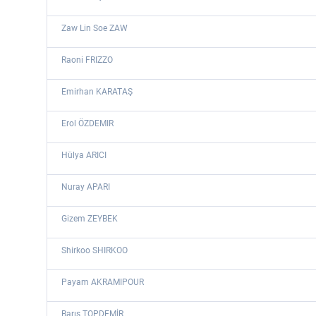
Zaw Lin Soe ZAW
Raoni FRIZZO
Emirhan KARATAŞ
Erol ÖZDEMIR
Hülya ARICI
Nuray APARI
Gizem ZEYBEK
Shirkoo SHIRKOO
Payam AKRAMIPOUR
Barış TOPDEMİR