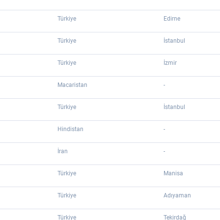
Türkiye
Edirne
Türkiye
İstanbul
Türkiye
İzmir
Macaristan
-
Türkiye
İstanbul
Hindistan
-
İran
-
Türkiye
Manisa
Türkiye
Adıyaman
Türkiye
Tekirdağ