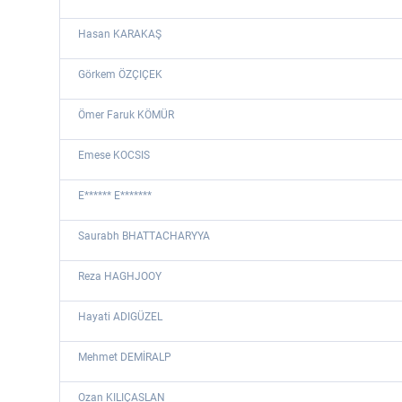
Hasan KARAKAŞ
Görkem ÖZÇIÇEK
Ömer Faruk KÖMÜR
Emese KOCSIS
E****** E*******
Saurabh BHATTACHARYYA
Reza HAGHJOOY
Hayati ADIGÜZEL
Mehmet DEMİRALP
Ozan KILIÇASLAN