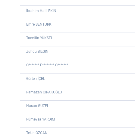
İbrahim Halil EKİN
Emre SENTURK
Tacettin YÜKSEL
Zühdü BILGIN
O******* F******** O*******
Gülten İÇEL
Ramazan ÇIRAKOĞLU
Hasan GÜZEL
Rümeysa YARDIM
Tekin ÖZCAN