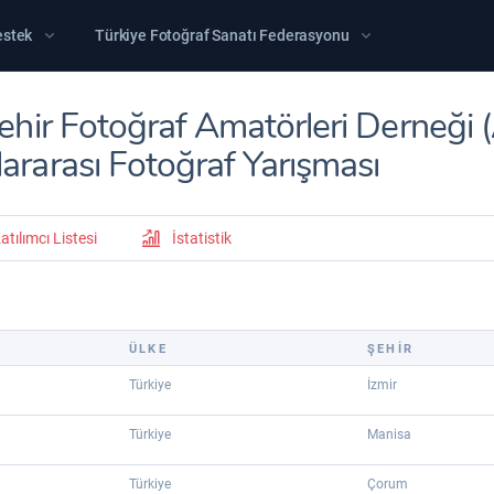
estek
Türkiye Fotoğraf Sanatı Federasyonu
şehir Fotoğraf Amatörleri Derneği
lararası Fotoğraf Yarışması
atılımcı Listesi
İstatistik
ÜLKE
ŞEHİR
Türkiye
İzmir
Türkiye
Manisa
Türkiye
Çorum