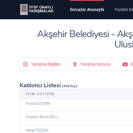
Sonuçlar Anasayfa
Yardım D
Akşehir Belediyesi - Ak
Ulus
Yarışma Bilgileri
Yarışma Sonucu
K
Katılımcı Listesi
(448 Kişi)
İSİM SOYİSİM
Funda ÖZTÜRK
Hüseyin BILALOĞLU
Sedat TEZGÜL