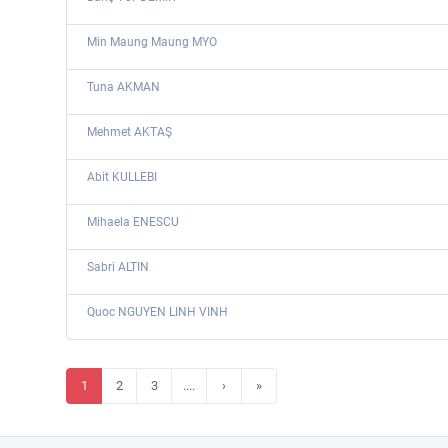
Min Maung Maung MYO
Tuna AKMAN
Mehmet AKTAŞ
Abit KULLEBI
Mihaela ENESCU
Sabri ALTIN
Quoc NGUYEN LINH VINH
1
2
3
....
›
»