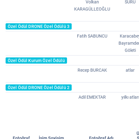
Volkan
SÜRÜ
KARAGÜLLEOĞLU
Özel Ödül DRONE Özel Ödülü 3
Fatih SABUNCU
Karacabe
Bayramde
Göleti
Özel Ödül Kurum Özel Ödülü
Recep BURCAK
atlar
Özel Ödül DRONE Özel Ödülü 2
Adil EMEKTAR
yılkı atlar
Ü
Fotoğraf
İsim Soyisim
Fotoğraf Adı
Ş