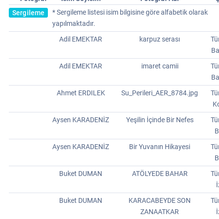
* Sergileme listesi isim bilgisine göre alfabetik olarak
Sergileme
yapılmaktadır.
Adil EMEKTAR
karpuz serası
Tü
Ba
Adil EMEKTAR
imaret camii
Tü
Ba
Ahmet ERDILEK
Su_Perileri_AER_8784.jpg
Tü
Ko
Aysen KARADENİZ
Yeşilin İçinde Bir Nefes
Tü
B
Aysen KARADENİZ
Bir Yuvanın Hikayesi
Tü
B
Buket DUMAN
ATÖLYEDE BAHAR
Tü
Buket DUMAN
KARACABEYDE SON
Tü
ZANAATKAR