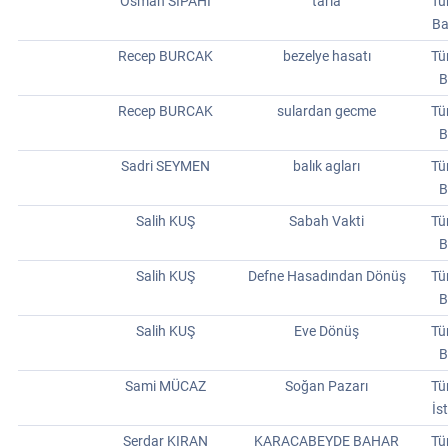
Osman SIPAHI
tarla
Tü
Ba
Recep BURCAK
bezelye hasatı
Tü
B
Recep BURCAK
sulardan gecme
Tü
B
Sadri SEYMEN
balık agları
Tü
B
Salih KUŞ
Sabah Vakti
Tü
B
Salih KUŞ
Defne Hasadından Dönüş
Tü
B
Salih KUŞ
Eve Dönüş
Tü
B
Sami MÜCAZ
Soğan Pazarı
Tü
İs
Serdar KIRAN
KARACABEYDE BAHAR
Tü