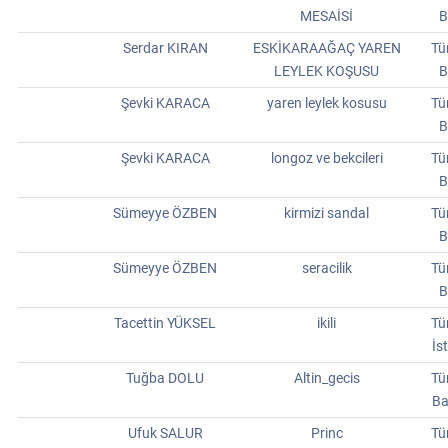
MESAİSİ
B
Serdar KIRAN
ESKİKARAAĞAÇ YAREN
Tü
LEYLEK KOŞUSU
B
Şevki KARACA
yaren leylek kosusu
Tü
B
Şevki KARACA
longoz ve bekcileri
Tü
B
Sümeyye ÖZBEN
kirmizi sandal
Tü
B
Sümeyye ÖZBEN
seracilik
Tü
B
Tacettin YÜKSEL
ikili
Tü
İs
Tuğba DOLU
Altin_gecis
Tü
Ba
Ufuk SALUR
Princ
Tü