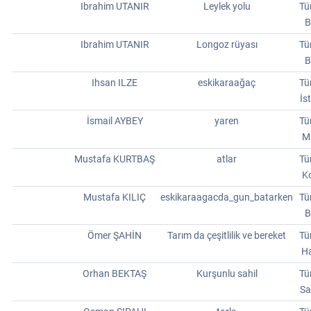
Ibrahim UTANIR
Leylek yolu
Tü
B
Ibrahim UTANIR
Longoz rüyası
Tü
B
Ihsan ILZE
eskikaraağaç
Tü
İs
İsmail AYBEY
yaren
Tü
M
Mustafa KURTBAŞ
atlar
Tü
Ko
Mustafa KILIÇ
eskikaraagacda_gun_batarken
Tü
B
Ömer ŞAHİN
Tarım da çeşitlilik ve bereket
Tü
Ha
Orhan BEKTAŞ
Kurşunlu sahil
Tü
Sa