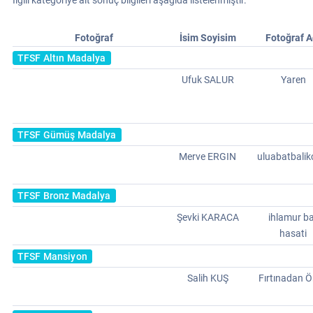
İlgili kategoriye ait sonuç bilgileri aşağıda listelenmiştir.
Fotoğraf
İsim Soyisim
Fotoğraf A
TFSF Altın Madalya
Ufuk SALUR
Yaren
TFSF Gümüş Madalya
Merve ERGIN
uluabatbalikc
TFSF Bronz Madalya
Şevki KARACA
ihlamur ba
hasati
TFSF Mansiyon
Salih KUŞ
Fırtınadan 