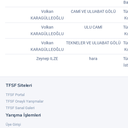
Ba
Volkan
CAMİ VE ULUABAT GÖLÜ
Tü
KARAGÜLLEOĞLU
Ko
Volkan
ULU CAMİ
Tü
KARAGÜLLEOĞLU
Ko
Volkan
TEKNELER VE ULUABAT GÖLÜ
Tü
KARAGÜLLEOĞLU
Ko
Zeynep ILZE
hara
Tü
İs
TFSF Siteleri
TFSF Portal
TFSF Onaylı Yarışmalar
TFSF Sanal Galeri
Yarışma İşlemleri
Üye Girişi