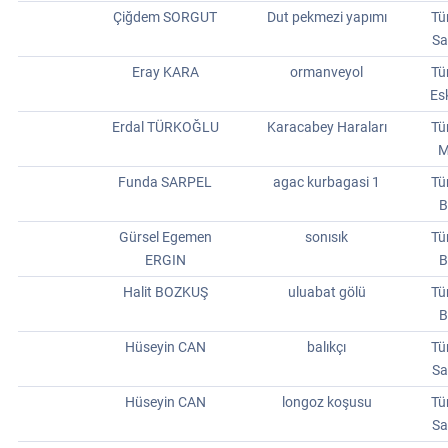
Çiğdem SORGUT
Dut pekmezi yapımı
Tü
Sa
Eray KARA
ormanveyol
Tü
Es
Erdal TÜRKOĞLU
Karacabey Haraları
Tü
M
Funda SARPEL
agac kurbagasi 1
Tü
B
Gürsel Egemen
sonısık
Tü
ERGIN
B
Halit BOZKUŞ
uluabat gölü
Tü
B
Hüseyin CAN
balıkçı
Tü
Sa
Hüseyin CAN
longoz koşusu
Tü
Sa