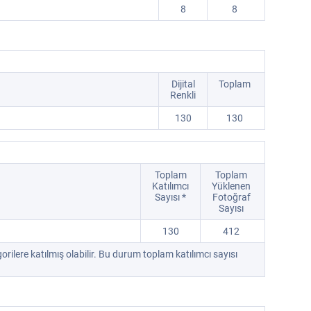
8
8
Dijital
Toplam
Renkli
130
130
Toplam
Toplam
Katılımcı
Yüklenen
Sayısı *
Fotoğraf
Sayısı
130
412
orilere katılmış olabilir. Bu durum toplam katılımcı sayısı