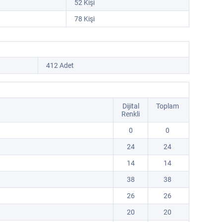
52 Kişi
78 Kişi
412 Adet
Dijital
Toplam
Renkli
0
0
24
24
14
14
38
38
26
26
20
20