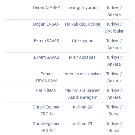
Deran ATABEY
seni_görüyorum
Türkiye /
Ankara
Doğan EVSAN
Halkalı küçük cılıbıt
Türkiye /
Diyarbakır
Ekrem SAVAŞ
Gökkuzgun
Türkiye /
Ankara
Ekrem SAVAŞ
Mısır Akbabası
Türkiye /
Ankara
Erman
bremen mızıkacıları
Türkiye /
KIRANKAYA
Ankara
Fatih İNAN
Yıldırımlara Direnen
Türkiye /
Asırlık Karaçam
Ankara
Gürsel Egemen
nallihan24
Türkiye /
ERGIN
Bursa
Gürsel Egemen
nallihan21
Türkiye /
ERGIN
Bursa