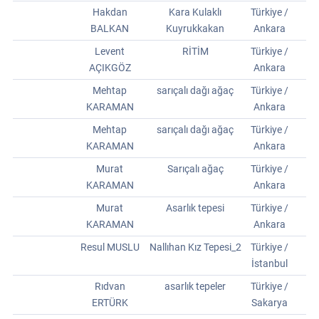
Hakdan
Kara Kulaklı
Türkiye /
BALKAN
Kuyrukkakan
Ankara
Levent
RİTİM
Türkiye /
AÇIKGÖZ
Ankara
Mehtap
sarıçalı dağı ağaç
Türkiye /
KARAMAN
Ankara
Mehtap
sarıçalı dağı ağaç
Türkiye /
KARAMAN
Ankara
Murat
Sarıçalı ağaç
Türkiye /
KARAMAN
Ankara
Murat
Asarlık tepesi
Türkiye /
KARAMAN
Ankara
Resul MUSLU
Nallıhan Kız Tepesi_2
Türkiye /
İstanbul
Rıdvan
asarlık tepeler
Türkiye /
ERTÜRK
Sakarya