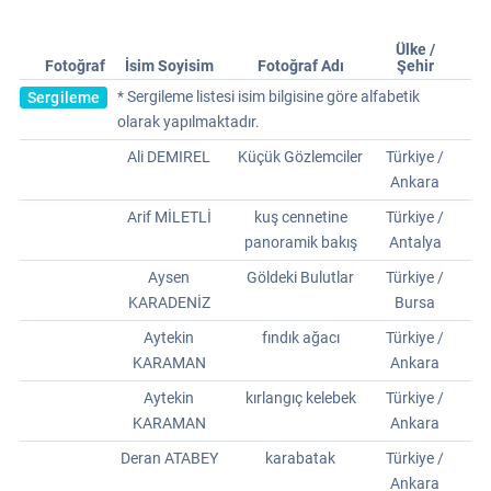
Ülke /
Fotoğraf
İsim Soyisim
Fotoğraf Adı
Şehir
* Sergileme listesi isim bilgisine göre alfabetik
Sergileme
olarak yapılmaktadır.
Ali DEMIREL
Küçük Gözlemciler
Türkiye /
Ankara
Arif MİLETLİ
kuş cennetine
Türkiye /
panoramik bakış
Antalya
Aysen
Göldeki Bulutlar
Türkiye /
KARADENİZ
Bursa
Aytekin
fındık ağacı
Türkiye /
KARAMAN
Ankara
Aytekin
kırlangıç kelebek
Türkiye /
KARAMAN
Ankara
Deran ATABEY
karabatak
Türkiye /
Ankara