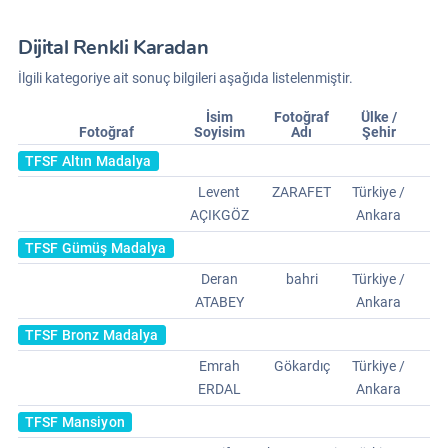
Dijital Renkli Karadan
İlgili kategoriye ait sonuç bilgileri aşağıda listelenmiştir.
İsim
Fotoğraf
Ülke /
Fotoğraf
Soyisim
Adı
Şehir
TFSF Altın Madalya
Levent
ZARAFET
Türkiye /
AÇIKGÖZ
Ankara
TFSF Gümüş Madalya
Deran
bahri
Türkiye /
ATABEY
Ankara
TFSF Bronz Madalya
Emrah
Gökardıç
Türkiye /
ERDAL
Ankara
TFSF Mansiyon