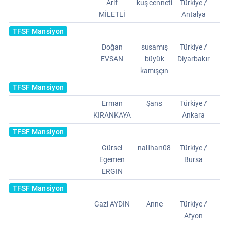
Arif
kuş cenneti
Türkiye /
MİLETLİ
Antalya
TFSF Mansiyon
Doğan
susamış
Türkiye /
EVSAN
büyük
Diyarbakır
kamışçın
TFSF Mansiyon
Erman
Şans
Türkiye /
KIRANKAYA
Ankara
TFSF Mansiyon
Gürsel
nallihan08
Türkiye /
Egemen
Bursa
ERGIN
TFSF Mansiyon
Gazi AYDIN
Anne
Türkiye /
Afyon