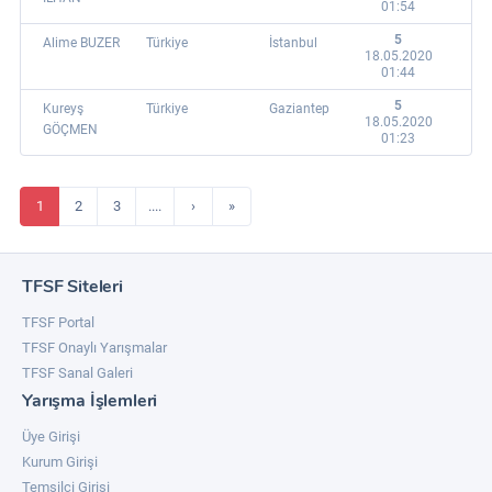
01:54
5
Alime BUZER
Türkiye
İstanbul
18.05.2020
01:44
5
Kureyş
Türkiye
Gaziantep
18.05.2020
GÖÇMEN
01:23
1
2
3
....
›
»
TFSF Siteleri
TFSF Portal
TFSF Onaylı Yarışmalar
TFSF Sanal Galeri
Yarışma İşlemleri
Üye Girişi
Kurum Girişi
Temsilci Girişi