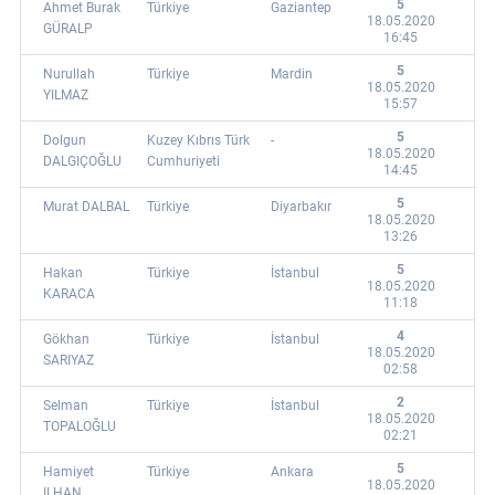
5
Ahmet Burak
Türkiye
Gaziantep
18.05.2020
GÜRALP
16:45
5
Nurullah
Türkiye
Mardin
18.05.2020
YILMAZ
15:57
5
Dolgun
Kuzey Kıbrıs Türk
-
18.05.2020
DALGIÇOĞLU
Cumhuriyeti
14:45
5
Murat DALBAL
Türkiye
Diyarbakır
18.05.2020
13:26
5
Hakan
Türkiye
İstanbul
18.05.2020
KARACA
11:18
4
Gökhan
Türkiye
İstanbul
18.05.2020
SARIYAZ
02:58
2
Selman
Türkiye
İstanbul
18.05.2020
TOPALOĞLU
02:21
5
Hamiyet
Türkiye
Ankara
18.05.2020
ILHAN