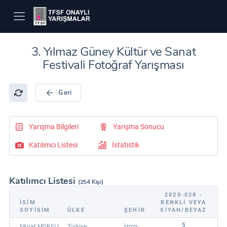
3. Yılmaz Güney Kültür ve Sanat
Festivali Fotoğraf Yarışması
Geri
Yarışma Bilgileri
Yarışma Sonucu
Katılımcı Listesi
İstatistik
Katılımcı Listesi
(254 Kişi)
2020-028 -
İSİM
RENKLI VEYA
SOYİSİM
ÜLKE
ŞEHİR
SIYAH/BEYAZ
5
Murat MORALI
Türkiye
İzmir