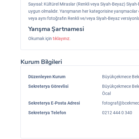
Sayısal: Kültürel Miraslar (Renkli veya Siyah-Beyaz) Siy
uygun olmalıdır. Yarışmanın her kategorisine yarışmacılar en 
veya aynı fotoğrafın Renkli ve/veya Siyah-Beyaz versiyonla
Yarışma Şartnamesi
Okumak için
tıklayınız.
Kurum Bilgileri
Düzenleyen Kurum
Büyükçekmece Bele
Sekreterya Görevlisi
Büyükçekmece Beledi
Öcal
Sekreterya E-Posta Adresi
fotograf@bcekmece
Sekreterya Telefon
0212 444 0 340