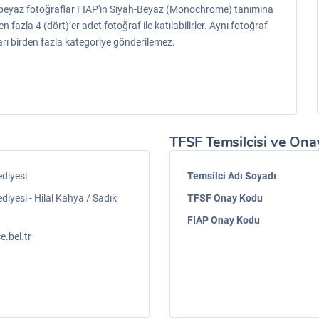
ah-beyaz fotoğraflar FIAP'ın Siyah-Beyaz (Monochrome) tanımına
fazla 4 (dört)’er adet fotoğraf ile katılabilirler. Aynı fotoğraf
rı birden fazla kategoriye gönderilemez.
TFSF Temsilcisi ve Onay
diyesi
Temsilci Adı Soyadı
yesi - Hilal Kahya / Sadık
TFSF Onay Kodu
FIAP Onay Kodu
.bel.tr