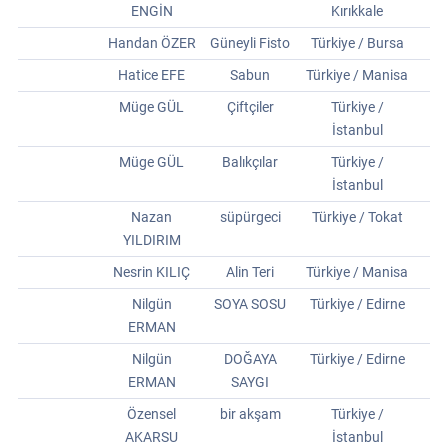
ENGİN
Kırıkkale
Handan ÖZER
Güneyli Fisto
Türkiye / Bursa
Hatice EFE
Sabun
Türkiye / Manisa
Müge GÜL
Çiftçiler
Türkiye /
İstanbul
Müge GÜL
Balıkçılar
Türkiye /
İstanbul
Nazan
süpürgeci
Türkiye / Tokat
YILDIRIM
Nesrin KILIÇ
Alin Teri
Türkiye / Manisa
Nilgün
SOYA SOSU
Türkiye / Edirne
ERMAN
Nilgün
DOĞAYA
Türkiye / Edirne
ERMAN
SAYGI
Özensel
bir akşam
Türkiye /
AKARSU
İstanbul