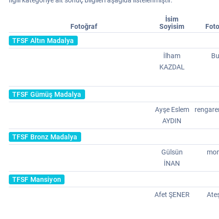
İlgili kategoriye ait sonuç bilgileri aşağıda listelenmiştir.
İsim
Fotoğraf
Soyisim
Foto
TFSF Altın Madalya
İlham
Bu
KAZDAL
TFSF Gümüş Madalya
Ayşe Eslem
rengar
AYDIN
TFSF Bronz Madalya
Gülsün
mo
İNAN
TFSF Mansiyon
Afet ŞENER
Ate