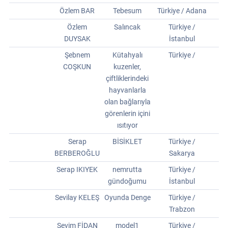
Özlem BAR
Tebesum
Türkiye / Adana
Özlem
Salıncak
Türkiye /
DUYSAK
İstanbul
Şebnem
Kütahyalı
Türkiye /
COŞKUN
kuzenler,
çiftliklerindeki
hayvanlarla
olan bağlarıyla
görenlerin içini
ısıtıyor
Serap
BİSİKLET
Türkiye /
BERBEROĞLU
Sakarya
Serap IKIYEK
nemrutta
Türkiye /
gündoğumu
İstanbul
Sevilay KELEŞ
Oyunda Denge
Türkiye /
Trabzon
Sevim FİDAN
model1
Türkiye /