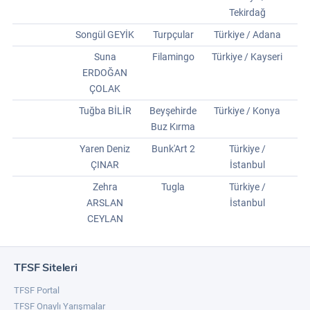
Tekirdağ
Songül GEYİK
Turpçular
Türkiye / Adana
Suna
Filamingo
Türkiye / Kayseri
ERDOĞAN
ÇOLAK
Tuğba BİLİR
Beyşehirde
Türkiye / Konya
Buz Kırma
Yaren Deniz
Bunk'Art 2
Türkiye /
ÇINAR
İstanbul
Zehra
Tugla
Türkiye /
ARSLAN
İstanbul
CEYLAN
TFSF Siteleri
TFSF Portal
TFSF Onaylı Yarışmalar