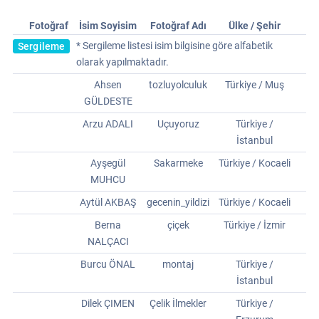
Fotoğraf
İsim Soyisim
Fotoğraf Adı
Ülke / Şehir
* Sergileme listesi isim bilgisine göre alfabetik
Sergileme
olarak yapılmaktadır.
Ahsen
tozluyolculuk
Türkiye / Muş
GÜLDESTE
Arzu ADALI
Uçuyoruz
Türkiye /
İstanbul
Ayşegül
Sakarmeke
Türkiye / Kocaeli
MUHCU
Aytül AKBAŞ
gecenin_yildizi
Türkiye / Kocaeli
Berna
çiçek
Türkiye / İzmir
NALÇACI
Burcu ÖNAL
montaj
Türkiye /
İstanbul
Dilek ÇIMEN
Çelik İlmekler
Türkiye /