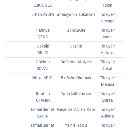
ESKIOĞLU
Tokat
Erhan AYDIN
amasyanin_sokaklari
Türkiye /
Giresun
Fahriye
STRABON
Türkiye /
GENÇ
Aydın
Gökalp
Gezinti
Türkiye /
BİLİCİ
Antalya
Gökhan
Bağlama Atölyesi
Türkiye /
SÖZAL
Tokat
Hülya ARICI
Bir Şehri Okumak
Türkiye /
Manisa
Ibrahim
Tarih kültür iç içe
Türkiye /
UTANIR
Bursa
Ismail Serhat
Gecmise_Acilan_Kapi
Türkiye /
ŞAHIN
Ankara
Ismail Serhat
Yalniz_Yolcu
Türkiye /