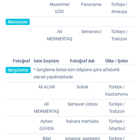
Muammer
Panorama
Türkiye /
GÖK
Amasya
Mansiyon
Ali
Semaverci
Türkiye /
MERMERTAŞ
Trabzon
Fotoğraf
İsim Soyisim
Fotoğraf Adı
Ülke / Şehir
* Sergileme listesi isim bilgisine göre alfabetik
Sergileme
olarak yapılmaktadır.
Ali ACAR
Sokak
Türkiye /
Kastamonu
Ali
Semaver Ustası
Türkiye /
MERMERTAŞ
Trabzon
Ayhan
bahara merhaba
Türkiye /
GÜVEN
İstanbul
Bilal
amasya_gezegeni
Türkiye /