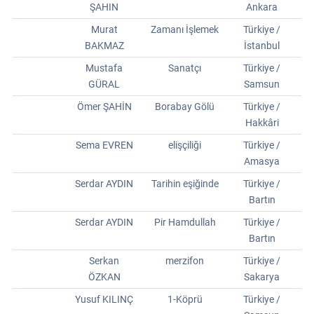
ŞAHIN
Ankara
Murat
Zamanı İşlemek
Türkiye /
BAKMAZ
İstanbul
Mustafa
Sanatçı
Türkiye /
GÜRAL
Samsun
Ömer ŞAHİN
Borabay Gölü
Türkiye /
Hakkâri
Sema EVREN
elişçiliği
Türkiye /
Amasya
Serdar AYDIN
Tarihin eşiğinde
Türkiye /
Bartın
Serdar AYDIN
Pir Hamdullah
Türkiye /
Bartın
Serkan
merzifon
Türkiye /
ÖZKAN
Sakarya
Yusuf KILINÇ
1-Köprü
Türkiye /