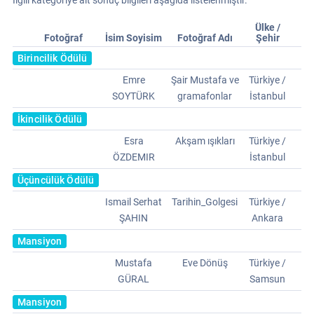
İlgili kategoriye ait sonuç bilgileri aşağıda listelenmiştir.
Ülke /
Fotoğraf
İsim Soyisim
Fotoğraf Adı
Şehir
Birincilik Ödülü
Emre
Şair Mustafa ve
Türkiye /
SOYTÜRK
gramafonlar
İstanbul
İkincilik Ödülü
Esra
Akşam ışıkları
Türkiye /
ÖZDEMIR
İstanbul
Üçüncülük Ödülü
Ismail Serhat
Tarihin_Golgesi
Türkiye /
ŞAHIN
Ankara
Mansiyon
Mustafa
Eve Dönüş
Türkiye /
GÜRAL
Samsun
Mansiyon