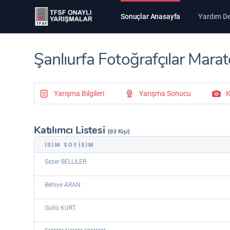
Sonuçlar Anasayfa
Yardım D
Şanlıurfa Fotoğrafçılar Mara
Yarışma Bilgileri
Yarışma Sonucu
K
Katılımcı Listesi
(93 Kişi)
İSİM SOYİSİM
Sezer BELLILER
Behiye ARAN
Güllü KURT