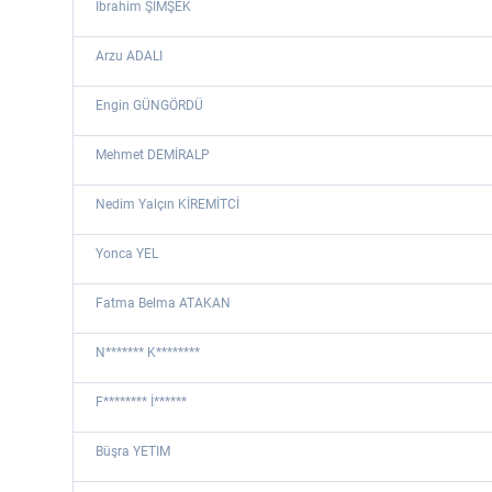
İbrahim ŞIMŞEK
Arzu ADALI
Engin GÜNGÖRDÜ
Mehmet DEMİRALP
Nedim Yalçın KİREMİTCİ
Yonca YEL
Fatma Belma ATAKAN
N******* K********
F******** İ******
Büşra YETIM