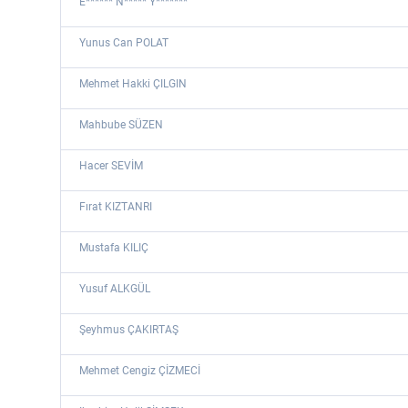
E****** N***** Y*******
Yunus Can POLAT
Mehmet Hakki ÇILGIN
Mahbube SÜZEN
Hacer SEVİM
Fırat KIZTANRI
Mustafa KILIÇ
Yusuf ALKGÜL
Şeyhmus ÇAKIRTAŞ
Mehmet Cengiz ÇİZMECİ