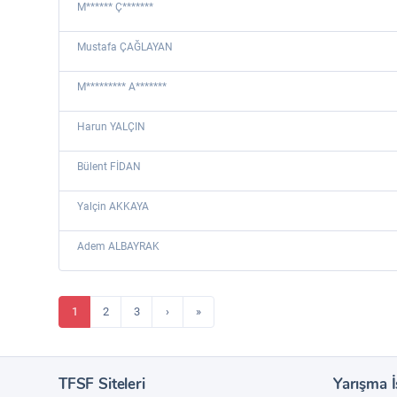
M****** Ç*******
Mustafa ÇAĞLAYAN
M********* A*******
Harun YALÇIN
Bülent FİDAN
Yalçin AKKAYA
Adem ALBAYRAK
1
2
3
›
»
TFSF Siteleri
Yarışma İ