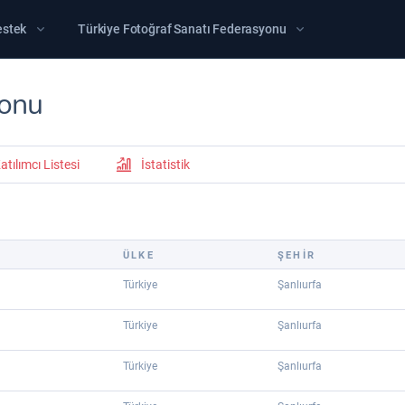
estek
Türkiye Fotoğraf Sanatı Federasyonu
tonu
atılımcı Listesi
İstatistik
ÜLKE
ŞEHİR
Türkiye
Şanlıurfa
Türkiye
Şanlıurfa
Türkiye
Şanlıurfa