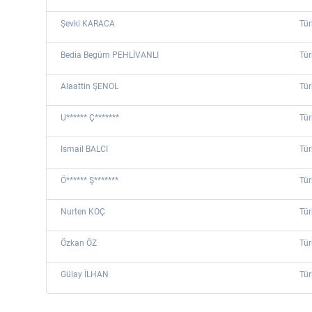
Şevki KARACA
Tür
Bedia Begüm PEHLİVANLI
Tür
Alaattin ŞENOL
Tür
U****** Ç*******
Tür
Ismail BALCI
Tür
Ö****** Ş*******
Tür
Nurten KOÇ
Tür
Özkan ÖZ
Tür
Gülay İLHAN
Tür