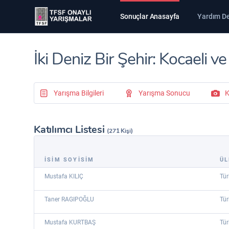
Sonuçlar Anasayfa
Yardım D
İki Deniz Bir Şehir: Kocaeli v
Yarışma Bilgileri
Yarışma Sonucu
K
Katılımcı Listesi
(271 Kişi)
İSİM SOYİSİM
ÜL
Mustafa KILIÇ
Tür
Taner RAGIPOĞLU
Tür
Mustafa KURTBAŞ
Tür