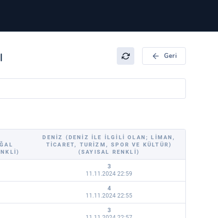
ı
Geri
DENIZ (DENIZ ILE ILGILI OLAN; LIMAN,
OĞAL
TICARET, TURIZM, SPOR VE KÜLTÜR)
ENKLI)
(SAYISAL RENKLI)
3
11.11.2024 22:59
4
11.11.2024 22:55
3
11.11.2024 22:57