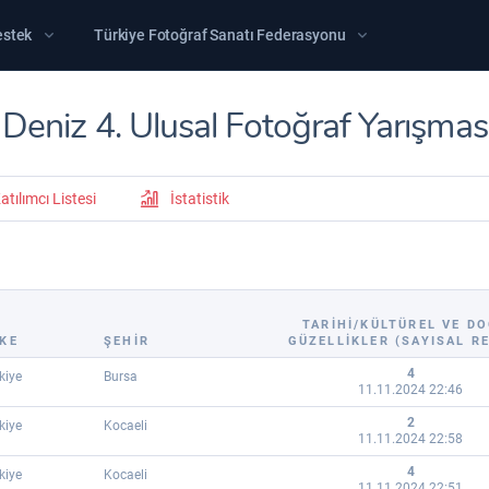
estek
Türkiye Fotoğraf Sanatı Federasyonu
e Deniz 4. Ulusal Fotoğraf Yarışmas
atılımcı Listesi
İstatistik
TARIHI/KÜLTÜREL VE D
KE
ŞEHİR
GÜZELLIKLER (SAYISAL R
4
kiye
Bursa
11.11.2024 22:46
2
kiye
Kocaeli
11.11.2024 22:58
4
kiye
Kocaeli
11.11.2024 22:51