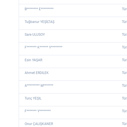
B******** E*********
Tür
Tuğbanur YEŞİLTAŞ
Tür
Sare ULUSOY
Tür
F******* K****** Y********
Tür
Esin YAŞAR
Tür
Ahmet ERDILEK
Tür
A********* M*******
Tür
Tunç YEŞIL
Tür
F******* Y********
Tür
Onur ÇALIŞKANER
Tür