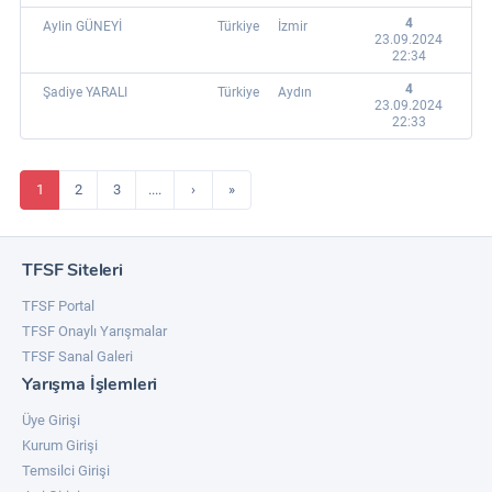
4
Aylin GÜNEYİ
Türkiye
İzmir
23.09.2024
22:34
4
Şadiye YARALI
Türkiye
Aydın
23.09.2024
22:33
1
2
3
....
›
»
TFSF Siteleri
TFSF Portal
TFSF Onaylı Yarışmalar
TFSF Sanal Galeri
Yarışma İşlemleri
Üye Girişi
Kurum Girişi
Temsilci Girişi