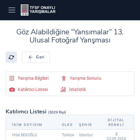
Göz Alabildiğine “Yansımalar” 13.
Ulusal Fotoğraf Yarışması
Geri
Yarışma Bilgileri
Yarışma Sonucu
Katılımcı Listesi
İstatistik
Katılımcı Listesi
(1029 Kişi)
DIJITAL
İSİM SOYİSİM
ÜLKE
ŞEHİR
RENKLI
2
Hilal BEKOĞLU
Türkiye
İstanbul
23.09.2024