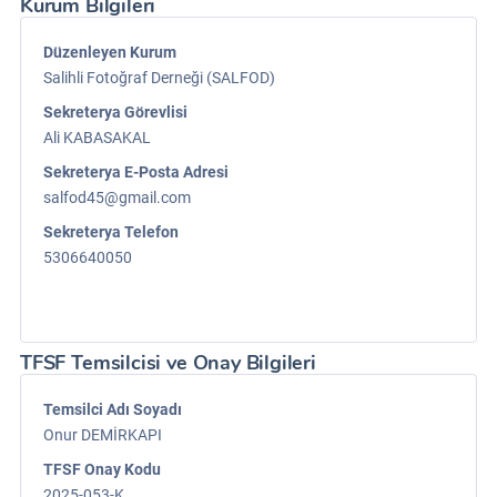
Kurum Bilgileri
Düzenleyen Kurum
Salihli Fotoğraf Derneği (SALFOD)
Sekreterya Görevlisi
Ali KABASAKAL
Sekreterya E-Posta Adresi
salfod45@gmail.com
Sekreterya Telefon
5306640050
TFSF Temsilcisi ve Onay Bilgileri
Temsilci Adı Soyadı
Onur DEMİRKAPI
TFSF Onay Kodu
2025-053-K