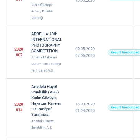
15.05.2020
İzmir Göztepe
Rotary Kulübü
Derneği
ARBELLA 10th
INTERNATIONAL
PHOTOGRAPHY
02.05.2020
2020-
COMPETITION
Result Announced
007
07.05.2020
Arbella Makarna
Durum Gıda Sanayi
ve Ticaret A.Ş
Anadolu Hayat
Emeklilik (AHE)
Kadın Gözüyle
Hayattan Kareler
18.03.2020
2020-
Result Announced
20 Fotoğraf
014
01.04.2020
Yarışması
Anadolu Hayat
Emeklilik A.Ş.