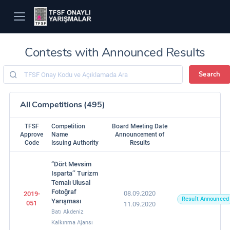
Contests with Announced Results
Search
All Competitions (495)
TFSF
Competition
Board Meeting Date
Approve
Name
Announcement of
Code
Issuing Authority
Results
“Dört Mevsim
Isparta’’ Turizm
Temalı Ulusal
Fotoğraf
08.09.2020
2019-
Result Announced
Yarışması
051
11.09.2020
Batı Akdeniz
Kalkınma Ajansı