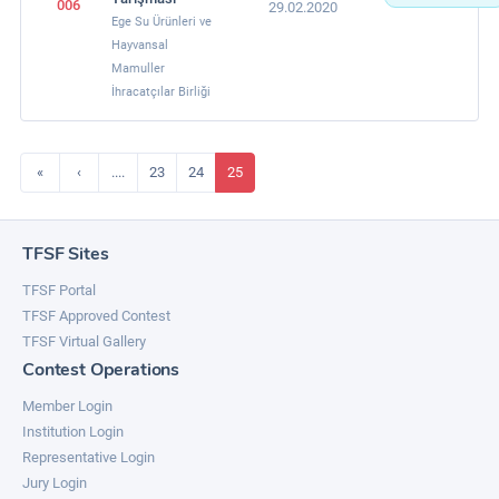
006
29.02.2020
Ege Su Ürünleri ve
Hayvansal
Mamuller
İhracatçılar Birliği
«
‹
....
23
24
25
TFSF Sites
TFSF Portal
TFSF Approved Contest
TFSF Virtual Gallery
Contest Operations
Member Login
Institution Login
Representative Login
Jury Login