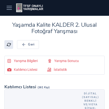
Yaşamda Kalite KALDER 2. Ulusal
Fotoğraf Yarışması
Geri
Yarışma Bilgileri
Yarışma Sonucu
Katılımcı Listesi
İstatistik
Katılımcı Listesi
(361 Kişi)
DIJITAL
(SAYISAL)
RENKLI
VE/VEYA
SIYAH-