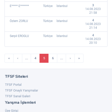
3
E***** E*******
Türkiye
İstanbul
14.08.2023
21:58
4
Özlem ZORLU
Türkiye
İstanbul
14.08.2023
21:14
4
Serpil EROGLU
Türkiye
İstanbul
14.08.2023
20:10
«
‹
....
4
5
6
....
›
»
TFSF Siteleri
TFSF Portal
TFSF Onaylı Yarışmalar
TFSF Sanal Galeri
Yarışma İşlemleri
Üye Girişi