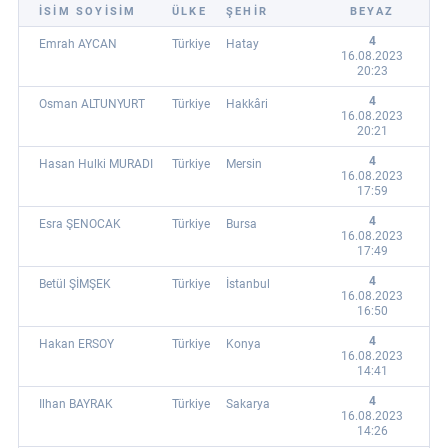
İSİM SOYİSİM
ÜLKE
ŞEHİR
BEYAZ
4
Emrah AYCAN
Türkiye
Hatay
16.08.2023
20:23
4
Osman ALTUNYURT
Türkiye
Hakkâri
16.08.2023
20:21
4
Hasan Hulki MURADI
Türkiye
Mersin
16.08.2023
17:59
4
Esra ŞENOCAK
Türkiye
Bursa
16.08.2023
17:49
4
Betül ŞİMŞEK
Türkiye
İstanbul
16.08.2023
16:50
4
Hakan ERSOY
Türkiye
Konya
16.08.2023
14:41
4
Ilhan BAYRAK
Türkiye
Sakarya
16.08.2023
14:26