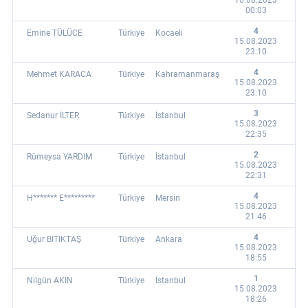
16.08.2023
00:03
4
Emine TÜLÜCE
Türkiye
Kocaeli
15.08.2023
23:10
4
Mehmet KARACA
Türkiye
Kahramanmaraş
15.08.2023
23:10
3
Sedanur İLTER
Türkiye
İstanbul
15.08.2023
22:35
2
Rümeysa YARDIM
Türkiye
İstanbul
15.08.2023
22:31
4
H******* E*********
Türkiye
Mersin
15.08.2023
21:46
4
Uğur BITIKTAŞ
Türkiye
Ankara
15.08.2023
18:55
1
Nilgün AKIN
Türkiye
İstanbul
15.08.2023
18:26