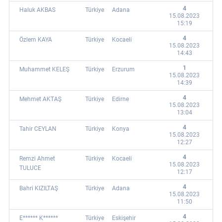
4
Haluk AKBAS
Türkiye
Adana
15.08.2023
15:19
4
Özlem KAYA
Türkiye
Kocaeli
15.08.2023
14:43
1
Muhammet KELEŞ
Türkiye
Erzurum
15.08.2023
14:39
4
Mehmet AKTAŞ
Türkiye
Edirne
15.08.2023
13:04
4
Tahir CEYLAN
Türkiye
Konya
15.08.2023
12:27
4
Remzi Ahmet
Türkiye
Kocaeli
15.08.2023
TULUCE
12:17
4
Bahri KIZILTAŞ
Türkiye
Adana
15.08.2023
11:50
4
E****** K******
Türkiye
Eskişehir