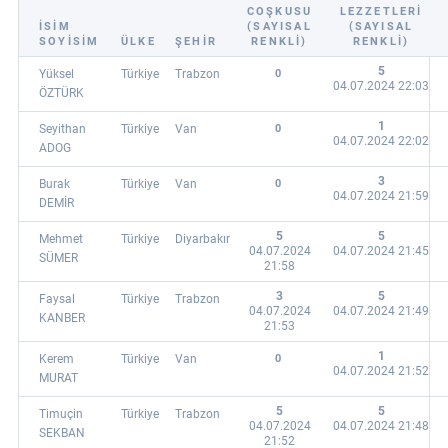
COŞKUSU
LEZZETLERI
İSİM
(SAYISAL
(SAYISAL
SOYİSİM
ÜLKE
ŞEHİR
RENKLI)
RENKLI)
5
Yüksel
Türkiye
Trabzon
0
04.07.2024 22:03
ÖZTÜRK
1
Seyithan
Türkiye
Van
0
04.07.2024 22:02
ADOG
3
Burak
Türkiye
Van
0
04.07.2024 21:59
DEMİR
5
5
Mehmet
Türkiye
Diyarbakır
04.07.2024
04.07.2024 21:45
SÜMER
21:58
3
5
Faysal
Türkiye
Trabzon
04.07.2024
04.07.2024 21:49
KANBER
21:53
1
Kerem
Türkiye
Van
0
04.07.2024 21:52
MURAT
5
5
Timuçin
Türkiye
Trabzon
04.07.2024
04.07.2024 21:48
SEKBAN
21:52