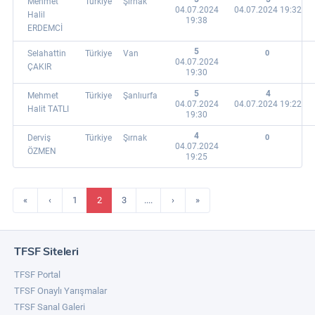
Mehmet
Türkiye
Şırnak
04.07.2024
04.07.2024 19:32
Halil
19:38
ERDEMCİ
5
Selahattin
Türkiye
Van
0
04.07.2024
ÇAKIR
19:30
5
4
Mehmet
Türkiye
Şanlıurfa
04.07.2024
04.07.2024 19:22
Halit TATLI
19:30
4
Derviş
Türkiye
Şırnak
0
04.07.2024
ÖZMEN
19:25
«
‹
1
2
3
....
›
»
TFSF Siteleri
TFSF Portal
TFSF Onaylı Yarışmalar
TFSF Sanal Galeri