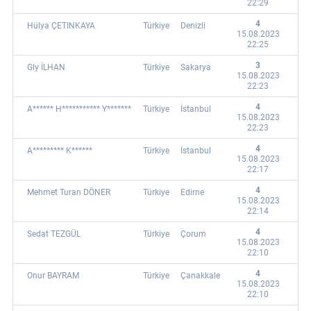
22:29
4
Hülya ÇETINKAYA
Türkiye
Denizli
15.08.2023
22:25
3
Gly İLHAN
Türkiye
Sakarya
15.08.2023
22:23
4
A****** H*********** Y*******
Türkiye
İstanbul
15.08.2023
22:23
4
A********* K******
Türkiye
İstanbul
15.08.2023
22:17
4
Mehmet Turan DÖNER
Türkiye
Edirne
15.08.2023
22:14
4
Sedat TEZGÜL
Türkiye
Çorum
15.08.2023
22:10
4
Onur BAYRAM
Türkiye
Çanakkale
15.08.2023
22:10