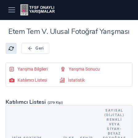
Etem Tem V. Ulusal Fotoğraf Yarışması
Geri
Yarışma Bilgileri
Yarışma Sonucu
Katılımcı Listesi
İstatistik
Katılımcı Listesi
(279 Kişi)
SAYISAL
(DIJITAL)
RENKLI
VEYA
SIYAH-
BEYAZ