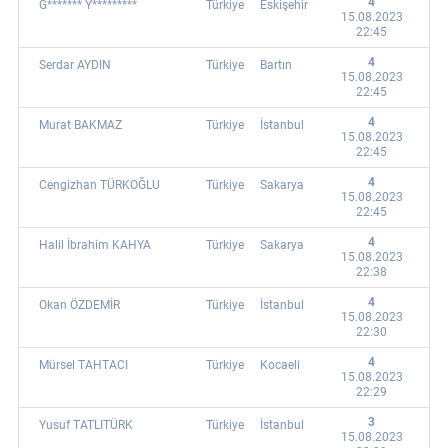
4
G******* Y*********
Türkiye
Eskişehir
15.08.2023
22:45
4
Serdar AYDIN
Türkiye
Bartın
15.08.2023
22:45
4
Murat BAKMAZ
Türkiye
İstanbul
15.08.2023
22:45
4
Cengizhan TÜRKOĞLU
Türkiye
Sakarya
15.08.2023
22:45
4
Halil İbrahim KAHYA
Türkiye
Sakarya
15.08.2023
22:38
4
Okan ÖZDEMİR
Türkiye
İstanbul
15.08.2023
22:30
4
Mürsel TAHTACI
Türkiye
Kocaeli
15.08.2023
22:29
3
Yusuf TATLITÜRK
Türkiye
İstanbul
15.08.2023