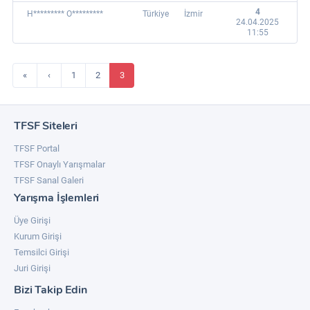
4
H********* O*********
Türkiye
İzmir
24.04.2025
11:55
«
‹
1
2
3
TFSF Siteleri
TFSF Portal
TFSF Onaylı Yarışmalar
TFSF Sanal Galeri
Yarışma İşlemleri
Üye Girişi
Kurum Girişi
Temsilci Girişi
Juri Girişi
Bizi Takip Edin