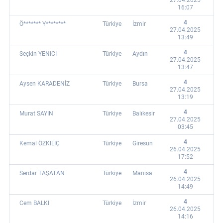
27.04.2025
16:07
4
Ö******* Y********
Türkiye
İzmir
27.04.2025
13:49
4
Seçkin YENICI
Türkiye
Aydın
27.04.2025
13:47
4
Aysen KARADENİZ
Türkiye
Bursa
27.04.2025
13:19
4
Murat SAYIN
Türkiye
Balıkesir
27.04.2025
03:45
4
Kemal ÖZKILIÇ
Türkiye
Giresun
26.04.2025
17:52
4
Serdar TAŞATAN
Türkiye
Manisa
26.04.2025
14:49
4
Cem BALKI
Türkiye
İzmir
26.04.2025
14:16